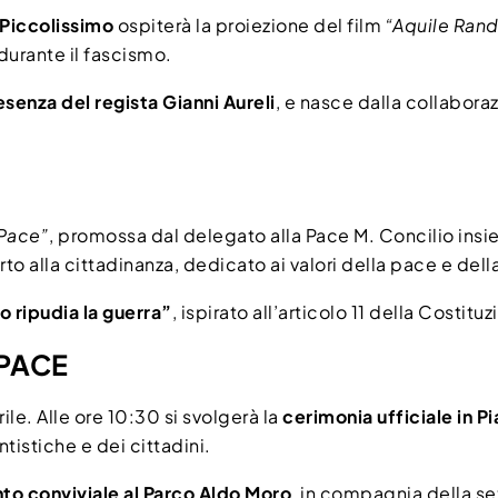
 Piccolissimo
ospiterà la proiezione del film
“Aquile Ran
durante il fascismo.
esenza del regista Gianni Aureli
, e nasce dalla collabora
 Pace”
, promossa dal delegato alla Pace M. Concilio ins
erto alla cittadinanza, dedicato ai valori della pace e dell
o ripudia la guerra”
, ispirato all’articolo 11 della Costituz
 PACE
ile. Alle ore 10:30 si svolgerà la
cerimonia ufficiale in P
tistiche e dei cittadini.
o conviviale al Parco Aldo Moro
, in compagnia della s