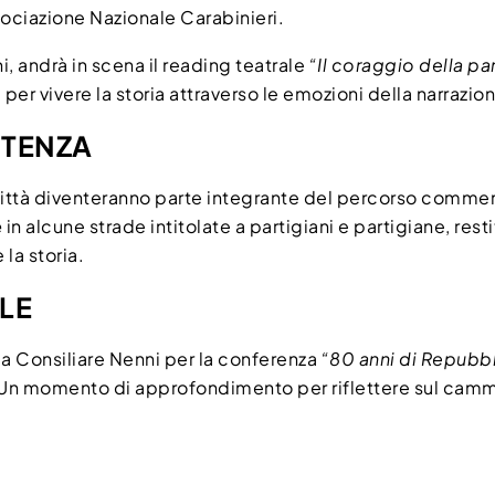
sociazione Nazionale Carabinieri.
i, andrà in scena il reading teatrale
“Il coraggio della pa
er vivere la storia attraverso le emozioni della narrazion
STENZA
a città diventeranno parte integrante del percorso commem
e
in alcune strade intitolate a partigiani e partigiane, re
la storia.
ILE
Sala Consiliare Nenni per la conferenza
“80 anni di Repubbl
 Un momento di approfondimento per riflettere sul cammin