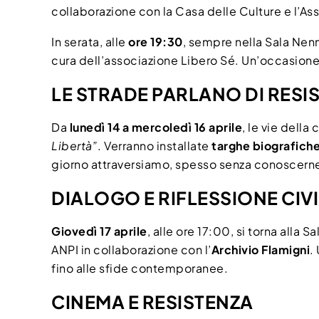
collaborazione con la Casa delle Culture e l’As
In serata, alle
ore 19:30
, sempre nella Sala Nenn
cura dell’associazione Libero Sé. Un’occasione p
LE STRADE PARLANO DI RESI
Da
lunedì 14 a mercoledì 16 aprile
, le vie dell
Libertà”
. Verranno installate
targhe biografich
giorno attraversiamo, spesso senza conoscerne 
DIALOGO E RIFLESSIONE CIV
Giovedì 17 aprile
, alle ore 17:00, si torna alla 
ANPI in collaborazione con l’
Archivio Flamigni
.
fino alle sfide contemporanee.
CINEMA E RESISTENZA