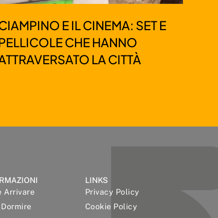
CIAMPINO E IL CINEMA: SET E
PELLICOLE CHE HANNO
ATTRAVERSATO LA CITTÀ
RMAZIONI
LINKS
 Arrivare
Privacy Policy
 Dormire
Cookie Policy