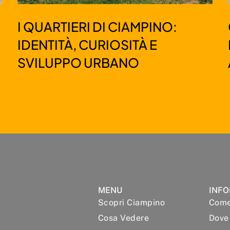
I QUARTIERI DI CIAMPINO:
IDENTITÀ, CURIOSITÀ E
SVILUPPO URBANO​
MENU
INFO
Scopri Ciampino
Come
Cosa Vedere
Dove