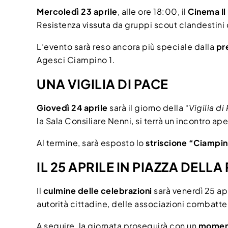
Mercoledì 23 aprile
, alle ore 18:00, il
Cinema Il
Resistenza vissuta da gruppi scout clandestini 
L’evento sarà reso ancora più speciale dalla
pr
Agesci Ciampino 1.
UNA VIGILIA DI PACE
Giovedì 24 aprile
sarà il giorno della
“Vigilia di
la Sala Consiliare Nenni, si terrà un incontro ap
Al termine, sarà esposto lo
striscione “Ciampin
IL 25 APRILE IN PIAZZA DELLA
Il
culmine delle celebrazioni
sarà venerdì 25 apr
autorità cittadine, delle associazioni combatten
A seguire, la giornata proseguirà con un
moment