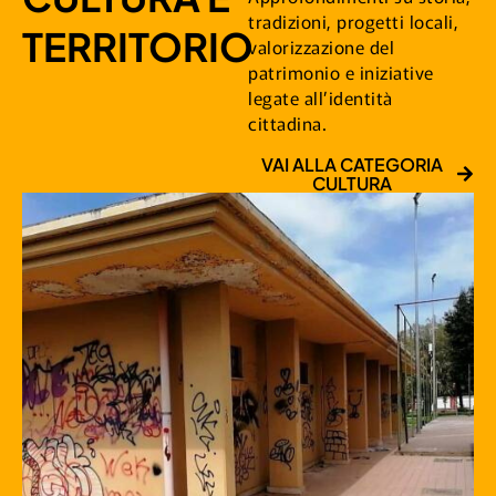
tradizioni, progetti locali,
TERRITORIO
valorizzazione del
patrimonio e iniziative
legate all’identità
cittadina.
VAI ALLA CATEGORIA
CULTURA